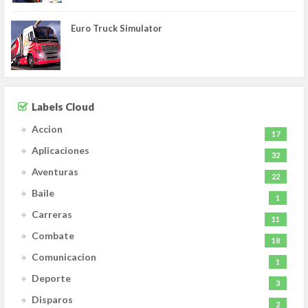
Euro Truck Simulator
Labels Cloud
Accion
17
Aplicaciones
32
Aventuras
22
Baile
1
Carreras
11
Combate
18
Comunicacion
1
Deporte
3
Disparos
2