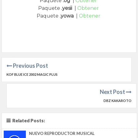
Paquete
.og
|
Obtener
Paquete
.yesii
|
Obtener
Paquete
.yowa
|
Obtener
Previous Post
KOF BLUE ICE 2002 MAGIC PLUS
Next Post
DBZ KAKAROTO
Related Posts:
NUEVO REPRODUCTOR MUSICAL